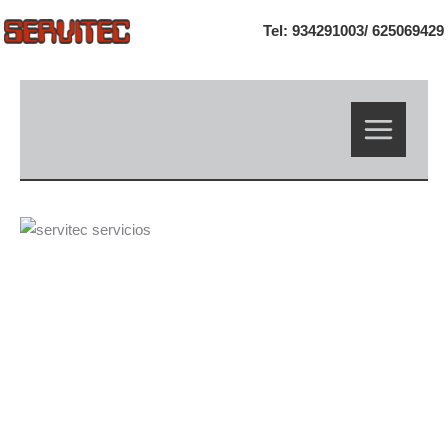
Ir
Tel: 934291003/
625069429
al
contenido
EMPRESA