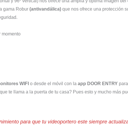
ontal y 96º vertical) nos ofrece una amplia y óptima imagen del
 la gama Robur
(antivandálica)
que nos ofrece una protección su
eguridad.
er momento
onitores WIFI
o desde el móvil con la
app DOOR ENTRY
para
que te llama a la puerta de tu casa? Pues esto y mucho más pu
imiento para que tu videoportero este siempre actualiza