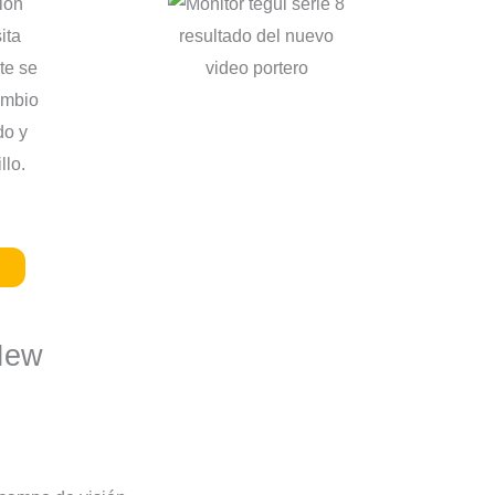
ión
ita
resultado del nuevo
te se
video portero
ambio
do y
llo.
 New