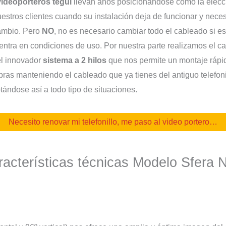
ideoporteros tegui
llevan años posicionándose como la elecc
estros clientes cuando su instalación deja de funcionar y neces
ambio. Pero
NO
, no es necesario cambiar todo el cableado si es
ntra en condiciones de uso. Por nuestra parte realizamos el c
el innovador
sistema a 2 hilos
que nos permite un montaje rápi
bras manteniendo el cableado que ya tienes del antiguo telefoni
ándose así a todo tipo de situaciones.
Necesito renovar mi telefonillo, me paso al video portero…
acterísticas técnicas Modelo Sfera