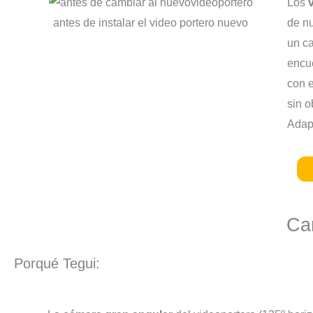
Los
v
antes de instalar el video portero nuevo
de nu
un c
encue
con 
sin o
Adapt
Car
Porqué Tegui: