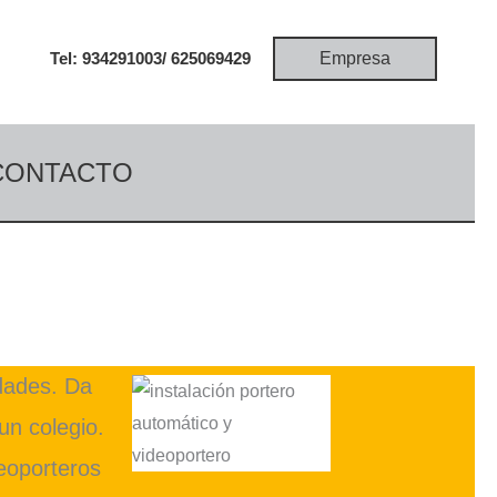
Empresa
Tel: 934291003/
625069429
CONTACTO
edades. Da
un colegio.
deoporteros