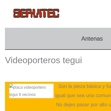
Ir
al
contenido
Antenas
Videoporteros tegui
Son la pieza básica y f
igual que sea una comunid
No dejes pasar por alto 