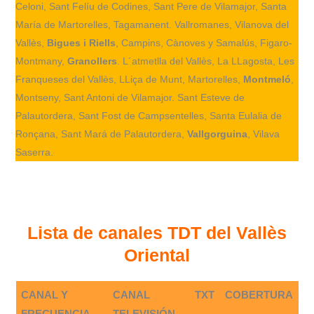
Celoni, Sant Felíu de Codines, Sant Pere de Vilamajor, Santa
María de Martorelles, Tagamanent. Vallromanes, Vilanova del
Vallès,
Bigues i Riells
, Campins, Cànoves y Samalús, Figaro-
Montmany,
Granollers
. L´atmetlla del Vallès, La LLagosta, Les
Franqueses del Vallès, LLiça de Munt, Martorelles,
Montmeló
,
Montseny, Sant Antoni de Vilamajor. Sant Esteve de
Palautordera, Sant Fost de Campsentelles, Santa Eulalia de
Ronçana, Sant Mará de Palautordera,
Vallgorguina
, Vilava
Saserra.
Lista de canales TDT del Vallès
Oriental
CANAL Y
CANAL
TXT
COBERTURA
FRECUENCIA
TELEVISIÓN