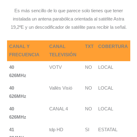
Es más sencillo de lo que parece solo tienes que tener
instalada un antena parabólica orientada al satélite Astra
19,2ºE y un descodificador de satélite para recibir la señal.
CANAL Y
CANAL
TXT
COBERTURA
FRECUENCIA
TELEVISIÓN
40
VOTV
NO
LOCAL
626MHz
40
Vallès Visió
NO
LOCAL
626MHz
40
CANAL 4
NO
LOCAL
626MHz
41
tdp HD
SI
ESTATAL