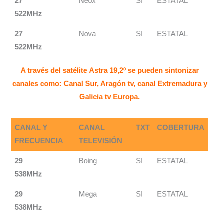
27
Neox
SI
ESTATAL
522MHz
27
Nova
SI
ESTATAL
522MHz
A través del satélite Astra 19,2º se pueden sintonizar
canales como: Canal Sur, Aragón tv, canal Extremadura y
Galicia tv Europa.
CANAL Y
CANAL
TXT
COBERTURA
FRECUENCIA
TELEVISIÓN
29
Boing
SI
ESTATAL
538MHz
29
Mega
SI
ESTATAL
538MHz