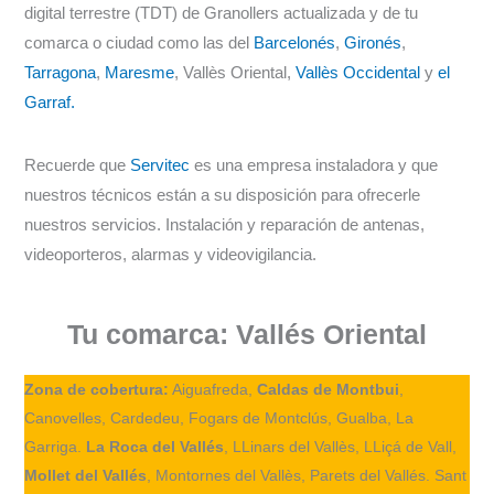
digital terrestre (TDT) de Granollers actualizada y de tu
comarca o ciudad como las del
Barcelonés
,
Gironés
,
Tarragona
,
Maresme
, Vallès Oriental,
Vallès Occidental
y
el
Garraf.
Recuerde que
Servitec
es una empresa instaladora y que
nuestros técnicos están a su disposición para ofrecerle
nuestros servicios. Instalación y reparación de antenas,
videoporteros, alarmas y videovigilancia.
Tu comarca: Vallés Oriental
Zona de cobertura:
Aiguafreda,
Caldas de Montbui
,
Canovelles, Cardedeu, Fogars de Montclús, Gualba, La
Garriga.
La Roca del Vallés
, LLinars del Vallès, LLiçá de Vall,
Mollet del Vallés
, Montornes del Vallès, Parets del Vallés. Sant