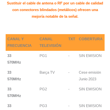
Sustituir el cable de antena o RF por un cable de calidad
con conectores blindados (metálicos) ofrecen una
mejoría notable de la señal.
CANAL Y
CANAL
TXT
COBERTURA
FRECUENCIA
TELEVISIÓN
33
PG1
-
SIN EMISION
570MHz
33
Barça TV
-
Cese emisión
570MHz
Junio 2023
33
PG2
-
SIN EMISION
570MHz
33
PG3
-
SIN EMISION