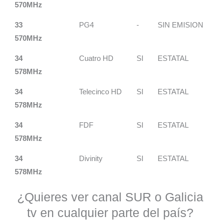
570MHz
33
PG4
-
SIN EMISION
570MHz
34
Cuatro HD
SI
ESTATAL
578MHz
34
Telecinco HD
SI
ESTATAL
578MHz
34
FDF
SI
ESTATAL
578MHz
34
Divinity
SI
ESTATAL
578MHz
¿Quieres ver canal SUR o Galicia
tv en cualquier parte del país?