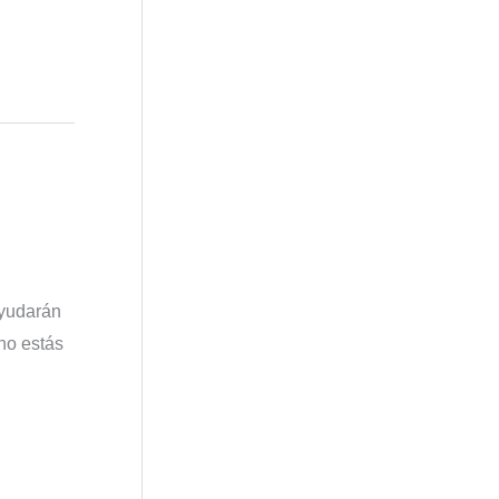
ayudarán
no estás