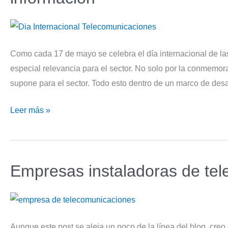
SD
en
2023
Como cada 17 de mayo se celebra el día internacional de la
especial relevancia para el sector. No solo por la conmemora
supone para el sector. Todo esto dentro de un marco de desa
Día
Leer más »
internacional
de
las
Empresas instaladoras de te
telecomunicaciones
y
sociedad
de
Aunque este post se aleja un poco de la línea del blog, cr
la