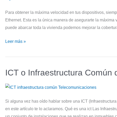
Para obtener la máxima velocidad en tus dispositivos, siemp
Ethernet. Esta es la única manera de asegurarte la máxima vel
puede abarcar toda la vivienda podemos mejorar la cobertur
¿Cómo
Leer más »
mejorar
la
señal
ICT o Infraestructura Común
Wifi
de
casa?
Si alguna vez has oído hablar sobre una ICT (Infraestructu
en este artículo te lo aclaramos. Qué es una ict Las Infrae
un conjunto de instalaciones que se realizan en inmuebles c