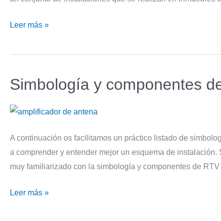
ICT
Leer más »
o
Infraestructura
Común
Simbología y componentes d
de
Telecomunicaciones
A continuación os facilitamos un práctico listado de simbolo
a comprender y entender mejor un esquema de instalación. S
muy familiarizado con la simbología y componentes de RTV
Simbología
Leer más »
y
componentes