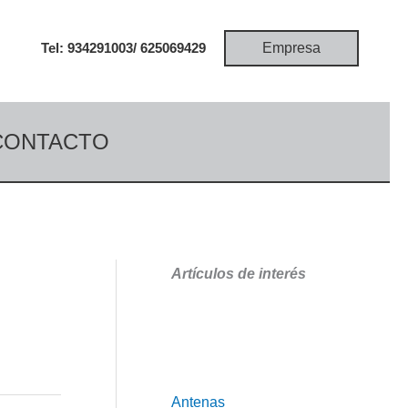
Empresa
Tel: 934291003/
625069429
CONTACTO
Artículos de interés
Antenas