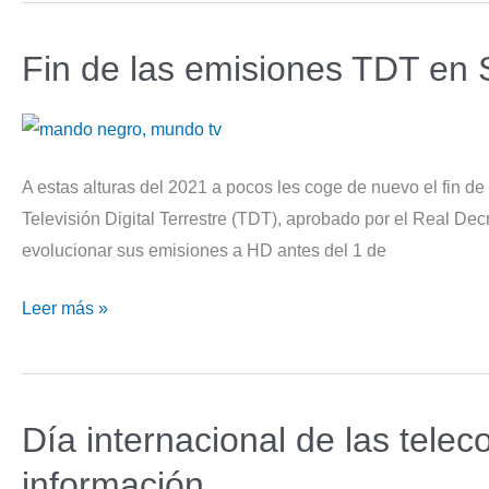
de
Fin de las emisiones TDT en
RTV
A estas alturas del 2021 a pocos les coge de nuevo el fin 
Televisión Digital Terrestre (TDT), aprobado por el Real Dec
evolucionar sus emisiones a HD antes del 1 de
Fin
Leer más »
de
las
emisiones
Día internacional de las tele
TDT
en
información