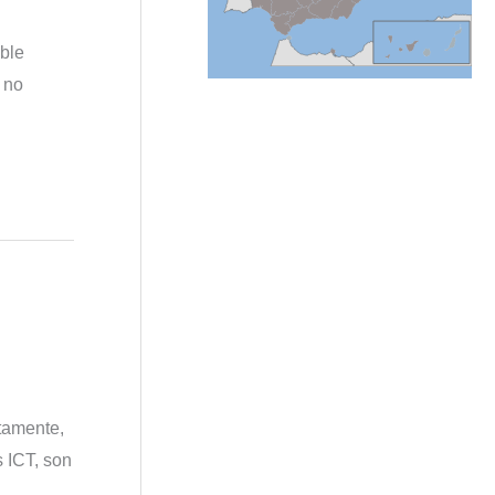
able
 no
tamente,
s ICT, son