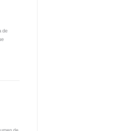
a de
ue
esumen de