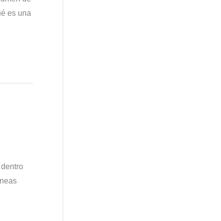
ué es una
 dentro
íneas