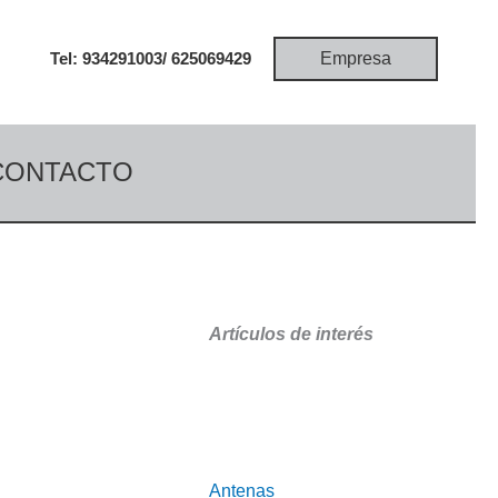
Empresa
Tel: 934291003/
625069429
CONTACTO
Artículos de interés
Antenas