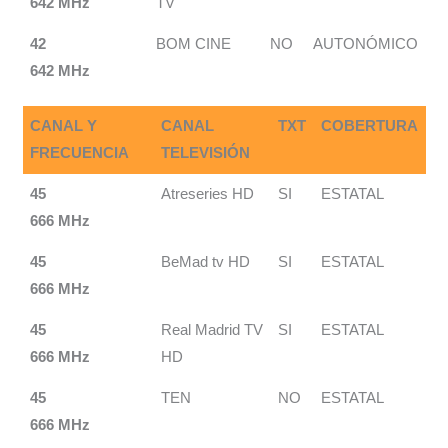
642 MHz
TV
42
BOM CINE
NO
AUTONÓMICO
642 MHz
CANAL Y
CANAL
TXT
COBERTURA
FRECUENCIA
TELEVISIÓN
45
Atreseries HD
SI
ESTATAL
666 MHz
45
BeMad tv HD
SI
ESTATAL
666 MHz
45
Real Madrid TV
SI
ESTATAL
666 MHz
HD
45
TEN
NO
ESTATAL
666 MHz