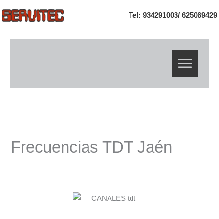
Ir
Tel: 934291003/
625069429
al
contenido
Frecuencias TDT Jaén