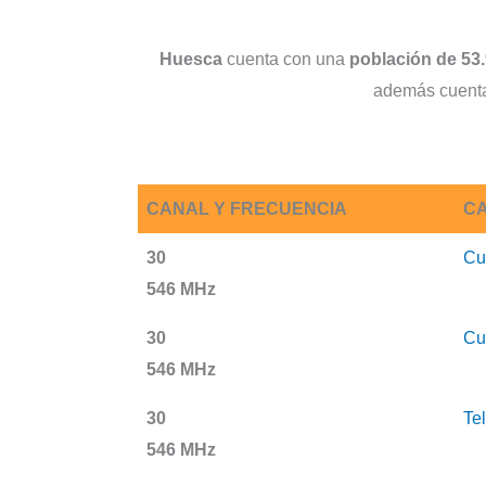
Huesca
cuenta con una
población de 53.
además cuenta 
CANAL Y FRECUENCIA
CA
30
Cu
546 MHz
30
Cu
546 MHz
30
Te
546 MHz