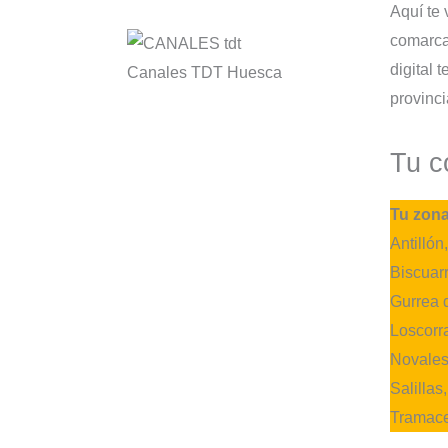
Aquí te
comarca
digital 
Canales TDT Huesca
provinc
Tu c
Tu zona
Antillón
Biscuar
Gurrea d
Loscorra
Novales
Salillas
Tramace