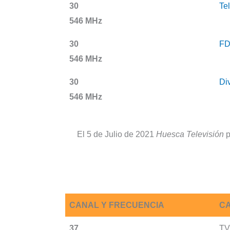
30
Te
546 MHz
30
F
546 MHz
30
Div
546 MHz
El 5 de Julio de 2021
Huesca Televisión
p
CANAL Y FRECUENCIA
CA
37
TV