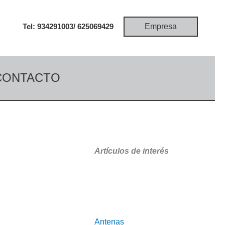
Empresa
Tel: 934291003/
625069429
CONTACTO
Artículos de interés
Antenas