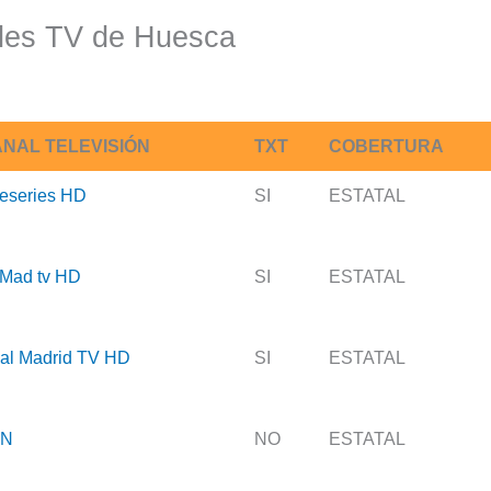
les TV de Huesca
NAL TELEVISIÓN
TXT
COBERTURA
reseries HD
SI
ESTATAL
Mad tv HD
SI
ESTATAL
al Madrid TV HD
SI
ESTATAL
EN
NO
ESTATAL