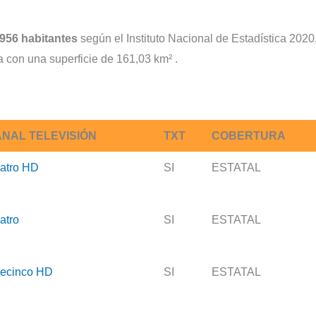
956 habitantes
según el Instituto Nacional de Estadística 2020
con una superficie de 161,03 km² .
NAL TELEVISIÓN
TXT
COBERTURA
atro HD
SI
ESTATAL
atro
SI
ESTATAL
lecinco HD
SI
ESTATAL