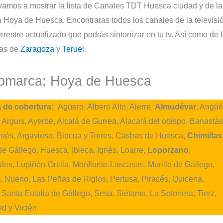
 vamos a mostrar la lista de Canales TDT Huesca ciudad y de la
 Hoya de Huesca. Encontraras todos los canales de la televisi
terrestre actualizado que podrás sintonizar en tu tv. Así como de 
ias de
Zaragoza
y
Teruel
.
omarca: Hoya de Huesca
 de cobertura:
Agüero, Albero Alto, Alerre,
Almudévar
, Angüé
, Arguis, Ayerbe, Alcalá de Gurrea, Alacalá del obispo. Banastás
rués, Argavieso, Blecua y Torres, Casbas de Huesca,
Chimillas
e Gállego, Huesca, Ibieca, Igriés, Loarre,
Loporzano
,
les, Lupiñén-Ortilla. Monflorite-Lascasas, Murillo de Gállego,
, Nueno, Las Peñas de Riglos, Pertusa, Piracés, Quicena,
, Santa Eulalia de Gállego, Sesa. Siétamo, La Sotonera, Tierz,
d y Vicién.