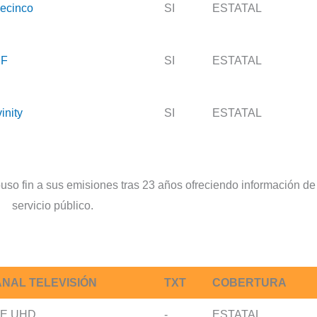
lecinco
SI
ESTATAL
DF
SI
ESTATAL
inity
SI
ESTATAL
uso fin a sus emisiones tras 23 años ofreciendo información de
servicio público.
NAL TELEVISIÓN
TXT
COBERTURA
E UHD
-
ESTATAL