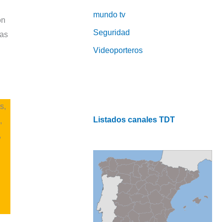
mundo tv
ón
Seguridad
las
Videoporteros
s,
Listados canales TDT
,
,