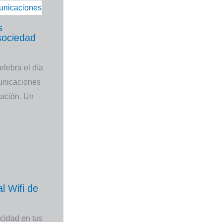
s
sociedad
lebra el día
municaciones
mación. Un
l Wifi de
cidad en tus