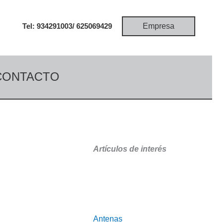
Empresa
Tel: 934291003/
625069429
CONTACTO
Artículos de interés
Antenas