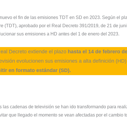
 nuevo el fin de las emisiones TDT en SD en 2023. Según el pl
tre (TDT), aprobado por el Real Decreto 391/2019, de 21 de juni
lucionar sus emisiones a HD antes del 1 de enero del 2023.
Real Decreto extiende el plazo
hasta el 14 de febrero d
evisión evolucionen sus emisiones a alta definición (HD)
itir en formato estándar (SD).
os las cadenas de televisión se han ido transformando para reali
vitar que llegado el momento se vean afectadas por el cambio to