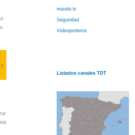
mundo tv
an
Seguridad
o.
Videoporteros
e
 y
Listados canales TDT
zar
tal