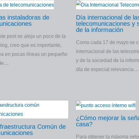
s instaladoras de
Día internacional de la
unicaciones
telecomunicaciones y 
de la información
te post se aleja un poco de la
Como cada 17 de mayo se ce
blog, creo que es importante,
internacional de las teleco
a en pocas líneas un pequeño
y de la sociedad de la infor
 de…
día de especial relevancia…
¿Cómo mejorar la seña
casa?
nfraestructura Común de
unicaciones
Para obtener la máxima velo