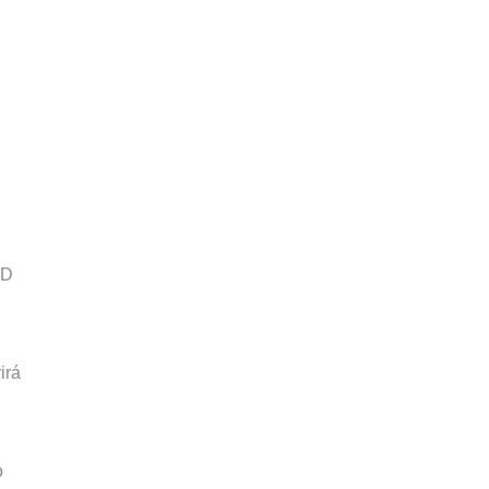
SD
irá
o