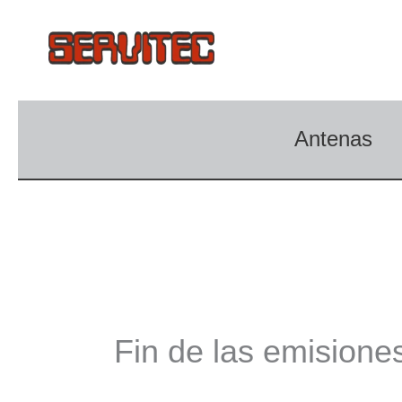
Ir
al
contenido
Antenas
Fin de las emision