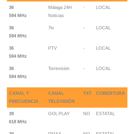
36
Málaga 24H
-
LOCAL
594 MHz
Noticias
36
7tv
-
LOCAL
594 MHz
36
PTV
-
LOCAL
594 MHz
36
Torrevisión
-
LOCAL
594 MHz
CANAL Y
CANAL
TXT
COBERTURA
FRECUENCIA
TELEVISIÓN
39
GOL PLAY
NO
ESTATAL
618 MHz
39
DMAX
NO
ESTATAL