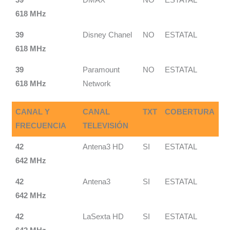
618 MHz
39
Disney Chanel
NO
ESTATAL
618 MHz
39
Paramount
NO
ESTATAL
618 MHz
Network
CANAL Y
CANAL
TXT
COBERTURA
FRECUENCIA
TELEVISIÓN
42
Antena3 HD
SI
ESTATAL
642 MHz
42
Antena3
SI
ESTATAL
642 MHz
42
LaSexta HD
SI
ESTATAL