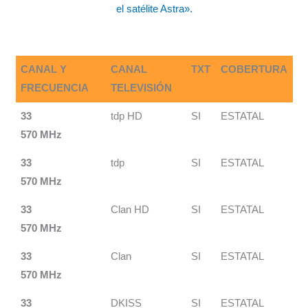
el satélite Astra».
CANAL Y
CANAL
TXT
COBERTURA
FRECUENCIA
TELEVISIÓN
33
tdp HD
SI
ESTATAL
570 MHz
33
tdp
SI
ESTATAL
570 MHz
33
Clan HD
SI
ESTATAL
570 MHz
33
Clan
SI
ESTATAL
570 MHz
33
DKISS
SI
ESTATAL