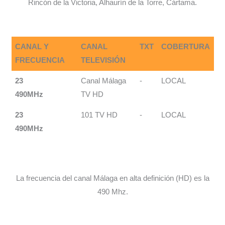
Rincón de la Victoria, Alhaurín de la Torre, Cártama.
CANAL Y
CANAL
TXT
COBERTURA
FRECUENCIA
TELEVISIÓN
23
Canal Málaga
-
LOCAL
490MHz
TV HD
23
101 TV HD
-
LOCAL
490MHz
La frecuencia del canal Málaga en alta definición (HD) es la
490 Mhz.