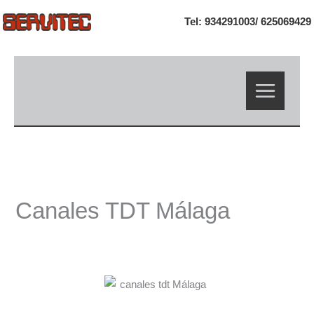
Ir
Tel: 934291003/
625069429
al
contenido
Canales TDT Málaga