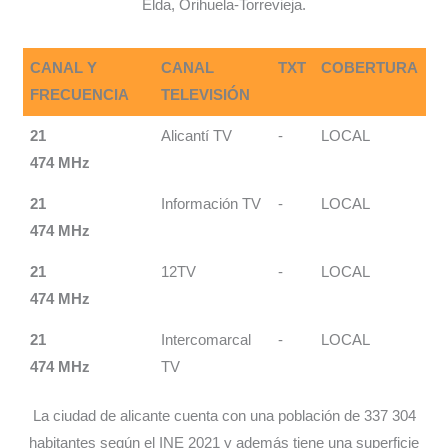
Elda, Orihuela-Torrevieja.
CANAL Y
CANAL
TXT
COBERTURA
FRECUENCIA
TELEVISIÓN
21
Alicantí TV
-
LOCAL
474 MHz
21
Información TV
-
LOCAL
474 MHz
21
12TV
-
LOCAL
474 MHz
21
Intercomarcal
-
LOCAL
474 MHz
TV
La ciudad de alicante cuenta con una población de 337 304
habitantes según el INE 2021 y además tiene una superficie