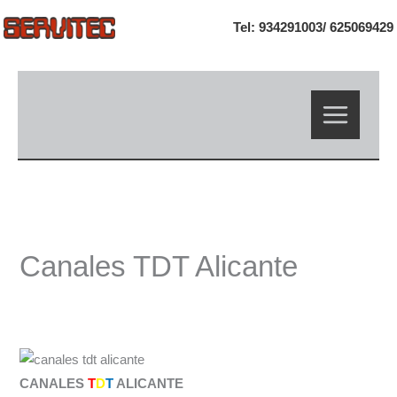
Ir
Tel: 934291003/
625069429
al
contenido
Canales TDT Alicante
CANALES
T
D
T
ALICANTE