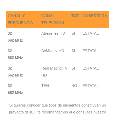
CANAL Y
CANAL
TXT
COBERTURA
FRECUENCIA
TELEVISIÓN
32
Atreseries HD
SI
ESTATAL
562 MHz
32
BeMad tv HD
SI
ESTATAL
562 MHz
32
Real Madrid TV
SI
ESTATAL
562 MHz
HD
32
TEN
NO
ESTATAL
562 MHz
Si quieres conocer que tipos de elementos constituyen un
proyecto de
ICT
, te recomendamos que consultes nuestro