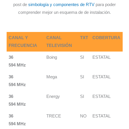
post de
simbología y componentes de RTV
para poder
comprender mejor un esquema de de instalación.
CANAL Y
CANAL
TXT
COBERTURA
FRECUENCIA
TELEVISIÓN
36
Boing
SI
ESTATAL
594 MHz
36
Mega
SI
ESTATAL
594 MHz
36
Energy
SI
ESTATAL
594 MHz
36
TRECE
NO
ESTATAL
594 MHz