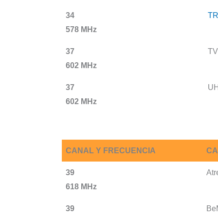
34
T
578 MHz
37
TV
602 MHz
37
UH
602 MHz
CANAL Y FRECUENCIA
CA
39
Atr
618 MHz
39
Be