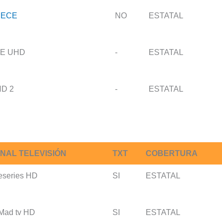
RECE
NO
ESTATAL
E UHD
-
ESTATAL
D 2
-
ESTATAL
NAL TELEVISIÓN
TXT
COBERTURA
eseries HD
SI
ESTATAL
Mad tv HD
SI
ESTATAL