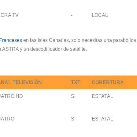
ORA TV
-
LOCAL
Franceses
en las Islas Canarias, solo necesitas una parabólica
te ASTRA y un descodificador de satélite.
NAL TELEVISIÓN
TXT
COBERTURA
UATRO HD
SI
ESTATAL
UATRO
SI
ESTATAL