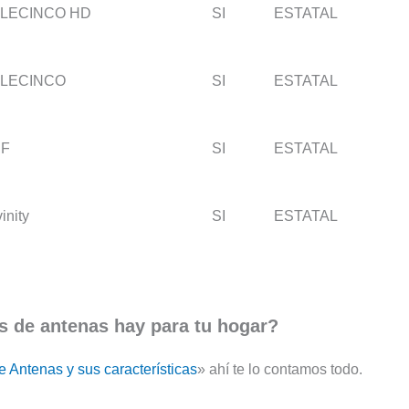
LECINCO HD
SI
ESTATAL
LECINCO
SI
ESTATAL
DF
SI
ESTATAL
inity
SI
ESTATAL
s de antenas hay para tu hogar?
e Antenas y sus características
» ahí te lo contamos todo.