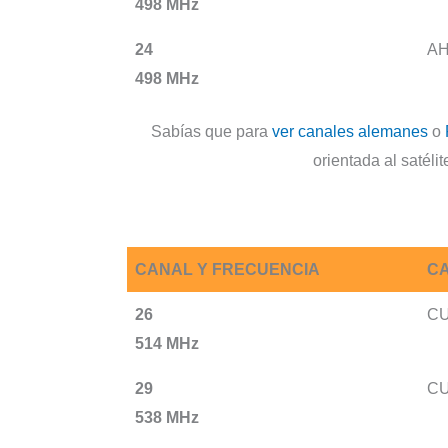
498 MHz
24
AH
498 MHz
Sabías que para
ver canales alemanes
o
orientada al satéli
CANAL Y FRECUENCIA
CA
26
C
514 MHz
29
C
538 MHz