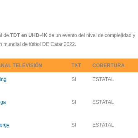
al de
TDT en UHD-4K
de un evento del nivel de complejidad y
n mundial de fútbol DE Catar 2022.
NAL TELEVISIÓN
TXT
COBERTURA
ing
SI
ESTATAL
ga
SI
ESTATAL
ergy
SI
ESTATAL