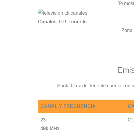
Te most
Canales
T
D
T
Tenerife
Zona 
Emis
Santa Cruz de Tenerife cuenta con u
CANAL Y FRECUENCIA
CA
23
GO
490 MHz