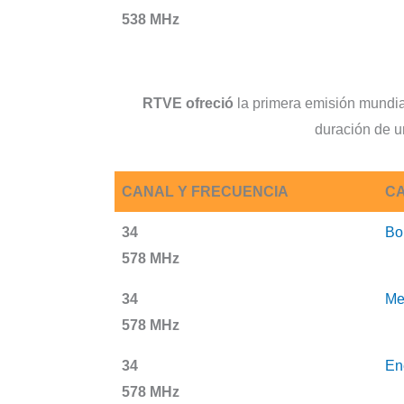
538 MHz
RTVE ofreció
la primera emisión mundi
duración de u
CANAL Y FRECUENCIA
CA
34
Bo
578 MHz
34
Me
578 MHz
34
En
578 MHz