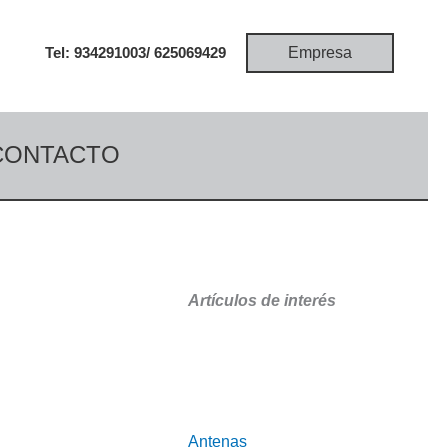
Empresa
Tel: 934291003/
625069429
CONTACTO
Artículos de interés
Antenas