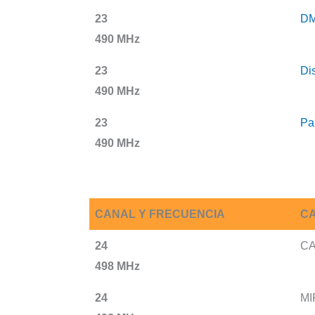
23
D
490 MHz
23
Di
490 MHz
23
Pa
490 MHz
CANAL Y FRECUENCIA
CA
24
CA
498 MHz
24
MI