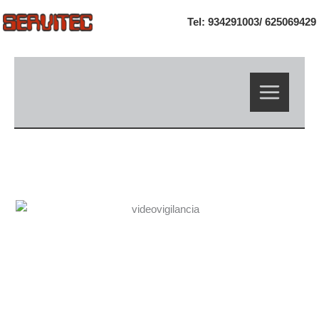
Ir
Tel: 934291003/
625069429
al
contenido
Videovigilancia para
comunidades de
vecinos y parkings.